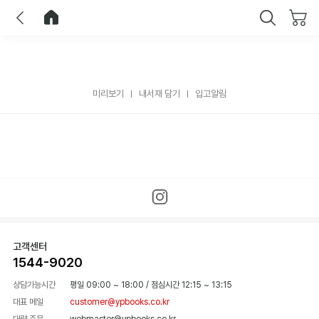
이전
홈으로 이동
닫기
미리보기
내서재 담기
입고알림
고객센터
1544-9020
상담가능시간
평일 09:00 ~ 18:00
/
점심시간 12:15 ~ 13:15
대표 메일
customer@ypbooks.co.kr
대량 주문
webmaster@ypbooks.co.kr