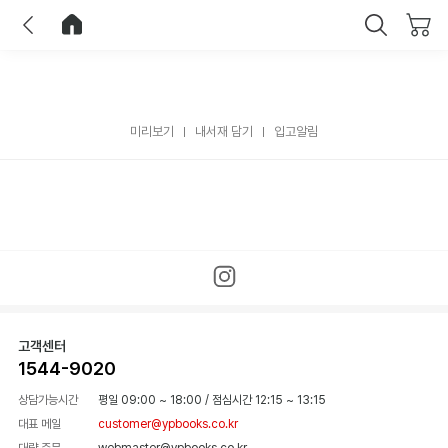
이전
홈으로 이동
닫기
미리보기
내서재 담기
입고알림
고객센터
1544-9020
상담가능시간
평일 09:00 ~ 18:00
/
점심시간 12:15 ~ 13:15
대표 메일
customer@ypbooks.co.kr
대량 주문
webmaster@ypbooks.co.kr