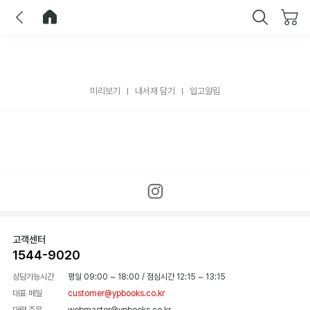
이전
홈으로 이동
닫기
미리보기
내서재 담기
입고알림
고객센터
1544-9020
상담가능시간
평일 09:00 ~ 18:00
/
점심시간 12:15 ~ 13:15
대표 메일
customer@ypbooks.co.kr
대량 주문
webmaster@ypbooks.co.kr