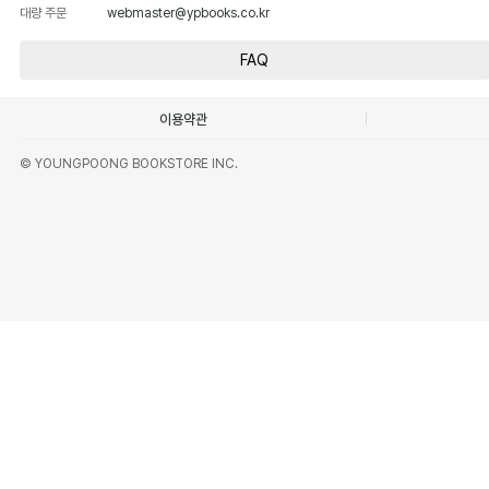
대량 주문
webmaster@ypbooks.co.kr
FAQ
이용약관
© YOUNGPOONG BOOKSTORE INC.