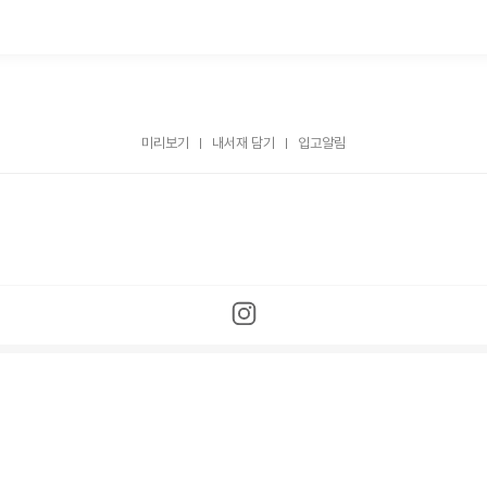
미리보기
내서재 담기
입고알림