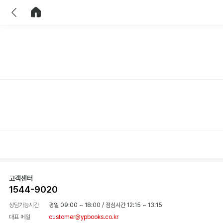
이전
홈으로 이동
고객센터
1544-9020
상담가능시간
평일 09:00 ~ 18:00
/
점심시간 12:15 ~ 13:15
대표 메일
customer@ypbooks.co.kr