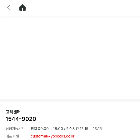
이전
홈으로 이동
고객센터
1544-9020
상담가능시간
평일 09:00 ~ 18:00
/
점심시간 12:15 ~ 13:15
대표 메일
customer@ypbooks.co.kr