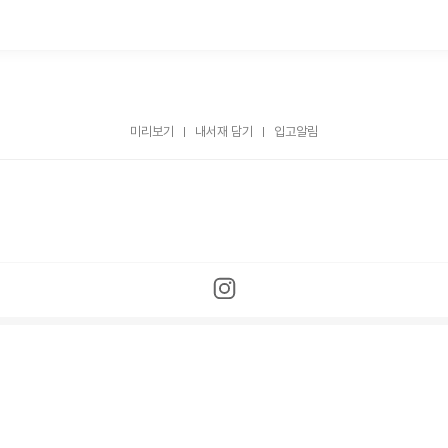
미리보기
내서재 담기
입고알림