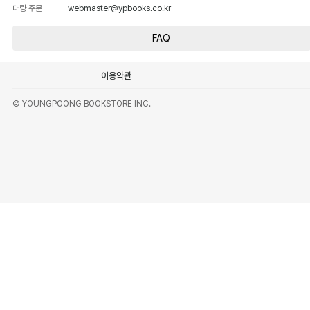
대량 주문
webmaster@ypbooks.co.kr
FAQ
이용약관
© YOUNGPOONG BOOKSTORE INC.