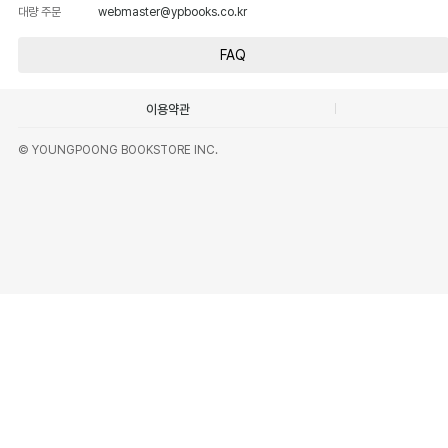
대량 주문
webmaster@ypbooks.co.kr
FAQ
이용약관
© YOUNGPOONG BOOKSTORE INC.