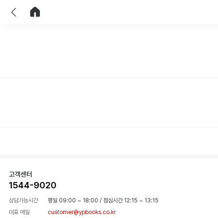
이전
홈으로 이동
고객센터
1544-9020
상담가능시간
평일 09:00 ~ 18:00
/
점심시간 12:15 ~ 13:15
대표 메일
customer@ypbooks.co.kr