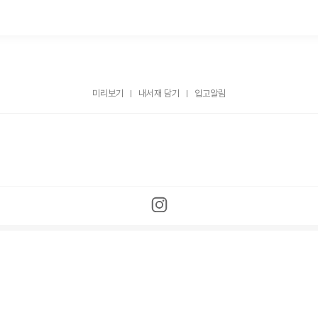
미리보기
내서재 담기
입고알림