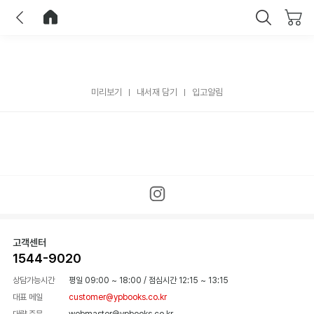
이전
홈으로 이동
닫기
미리보기
내서재 담기
입고알림
고객센터
1544-9020
상담가능시간
평일 09:00 ~ 18:00
/
점심시간 12:15 ~ 13:15
대표 메일
customer@ypbooks.co.kr
대량 주문
webmaster@ypbooks.co.kr