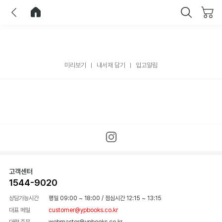
이전
홈으로 이동
닫기
미리보기
내서재 담기
입고알림
고객센터
1544-9020
상담가능시간
평일 09:00 ~ 18:00
/
점심시간 12:15 ~ 13:15
대표 메일
customer@ypbooks.co.kr
대량 주문
webmaster@ypbooks.co.kr