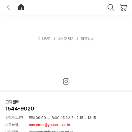
이전
홈으로 이동
닫기
미리보기
내서재 담기
입고알림
고객센터
1544-9020
상담가능시간
평일 09:00 ~ 18:00
/
점심시간 12:15 ~ 13:15
대표 메일
customer@ypbooks.co.kr
대량 주문
webmaster@ypbooks.co.kr