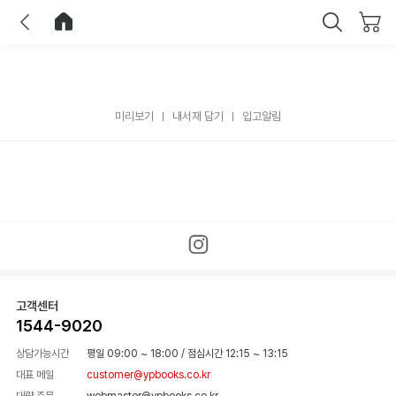
이전
홈으로 이동
닫기
미리보기
내서재 담기
입고알림
고객센터
1544-9020
상담가능시간
평일 09:00 ~ 18:00
/
점심시간 12:15 ~ 13:15
대표 메일
customer@ypbooks.co.kr
대량 주문
webmaster@ypbooks.co.kr