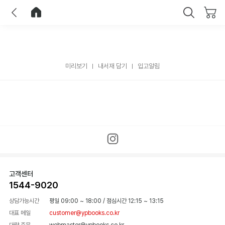
이전
홈으로 이동
닫기
미리보기
내서재 담기
입고알림
고객센터
1544-9020
상담가능시간
평일 09:00 ~ 18:00
/
점심시간 12:15 ~ 13:15
대표 메일
customer@ypbooks.co.kr
대량 주문
webmaster@ypbooks.co.kr