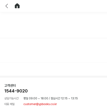
이전
홈으로 이동
고객센터
1544-9020
상담가능시간
평일 09:00 ~ 18:00
/
점심시간 12:15 ~ 13:15
대표 메일
customer@ypbooks.co.kr