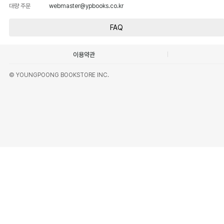
대량 주문
webmaster@ypbooks.co.kr
FAQ
이용약관
© YOUNGPOONG BOOKSTORE INC.