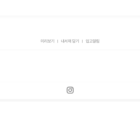
미리보기
내서재 담기
입고알림