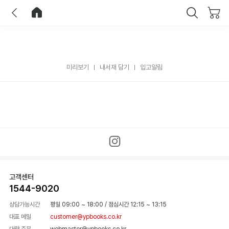
이전
홈으로 이동
닫기
미리보기
내서재 담기
입고알림
고객센터
1544-9020
상담가능시간
평일 09:00 ~ 18:00
/
점심시간 12:15 ~ 13:15
대표 메일
customer@ypbooks.co.kr
대량 주문
webmaster@ypbooks.co.kr