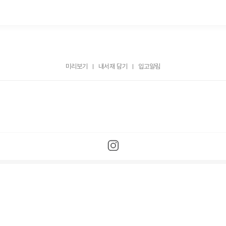
미리보기
내서재 담기
입고알림