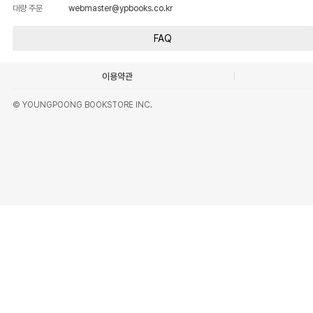
대량 주문
webmaster@ypbooks.co.kr
FAQ
이용약관
© YOUNGPOONG BOOKSTORE INC.