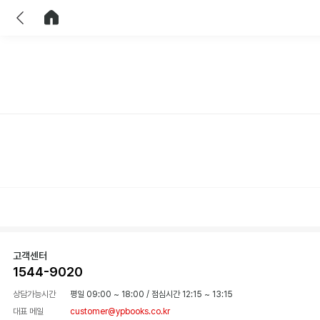
이전
홈으로 이동
고객센터
1544-9020
상담가능시간
평일 09:00 ~ 18:00
/
점심시간 12:15 ~ 13:15
대표 메일
customer@ypbooks.co.kr