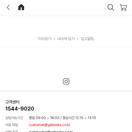
이전
홈으로 이동
닫기
미리보기
내서재 담기
입고알림
고객센터
1544-9020
상담가능시간
평일 09:00 ~ 18:00
/
점심시간 12:15 ~ 13:15
대표 메일
customer@ypbooks.co.kr
대량 주문
webmaster@ypbooks.co.kr