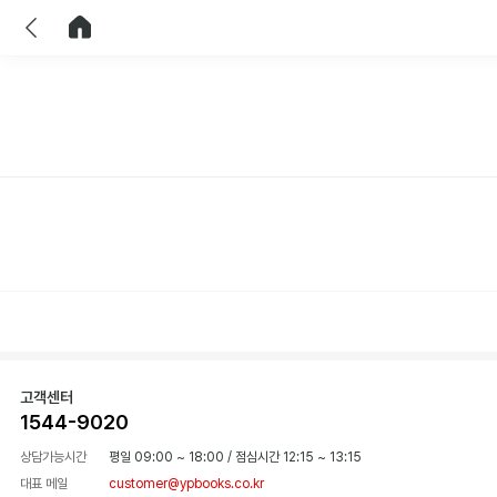
이전
홈으로 이동
고객센터
1544-9020
상담가능시간
평일 09:00 ~ 18:00
/
점심시간 12:15 ~ 13:15
대표 메일
customer@ypbooks.co.kr