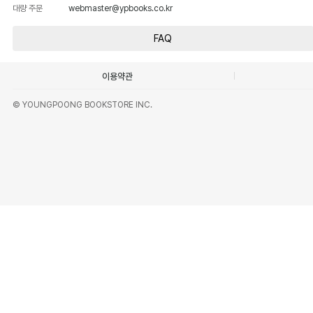
대량 주문
webmaster@ypbooks.co.kr
FAQ
이용약관
© YOUNGPOONG BOOKSTORE INC.