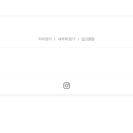
미리보기
내서재 담기
입고알림