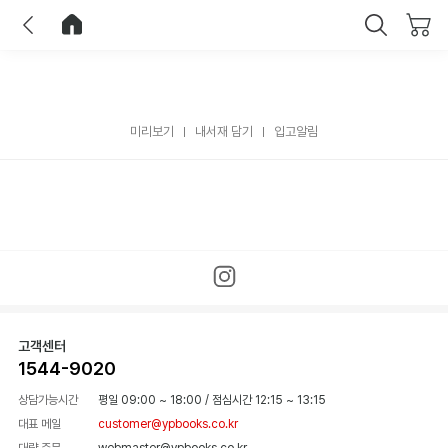
이전
홈으로 이동
닫기
미리보기
내서재 담기
입고알림
고객센터
1544-9020
상담가능시간
평일 09:00 ~ 18:00
/
점심시간 12:15 ~ 13:15
대표 메일
customer@ypbooks.co.kr
대량 주문
webmaster@ypbooks.co.kr