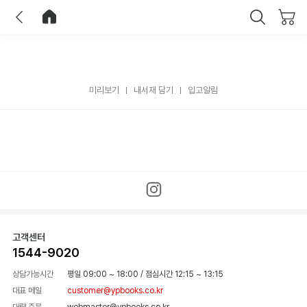
이전
홈으로 이동
닫기
미리보기
내서재 담기
입고알림
고객센터
1544-9020
상담가능시간
평일 09:00 ~ 18:00
/
점심시간 12:15 ~ 13:15
대표 메일
customer@ypbooks.co.kr
대량 주문
webmaster@ypbooks.co.kr