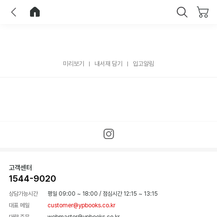
이전
홈으로 이동
닫기
미리보기
내서재 담기
입고알림
고객센터
1544-9020
상담가능시간
평일 09:00 ~ 18:00
/
점심시간 12:15 ~ 13:15
대표 메일
customer@ypbooks.co.kr
대량 주문
webmaster@ypbooks.co.kr