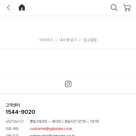
이전
홈으로 이동
닫기
미리보기
내서재 담기
입고알림
고객센터
1544-9020
상담가능시간
평일 09:00 ~ 18:00
/
점심시간 12:15 ~ 13:15
대표 메일
customer@ypbooks.co.kr
대량 주문
webmaster@ypbooks.co.kr