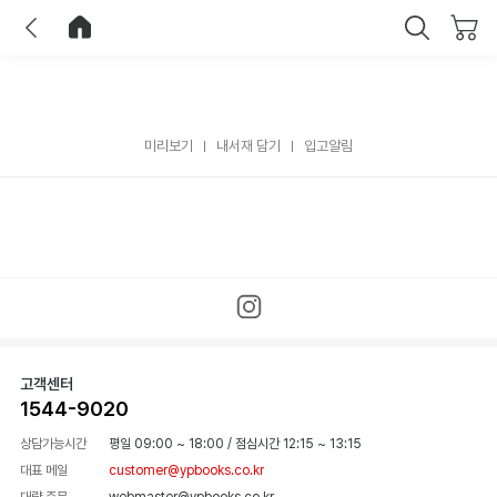
이전
홈으로 이동
닫기
미리보기
내서재 담기
입고알림
고객센터
1544-9020
상담가능시간
평일 09:00 ~ 18:00
/
점심시간 12:15 ~ 13:15
대표 메일
customer@ypbooks.co.kr
대량 주문
webmaster@ypbooks.co.kr