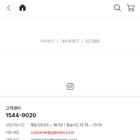
이전
홈으로 이동
닫기
미리보기
내서재 담기
입고알림
고객센터
1544-9020
상담가능시간
평일 09:00 ~ 18:00
/
점심시간 12:15 ~ 13:15
대표 메일
customer@ypbooks.co.kr
대량 주문
webmaster@ypbooks.co.kr