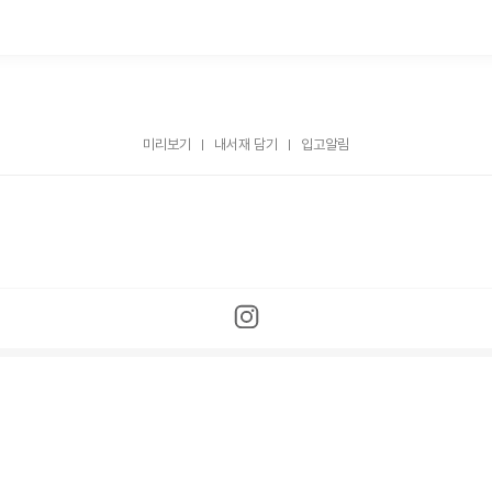
미리보기
내서재 담기
입고알림