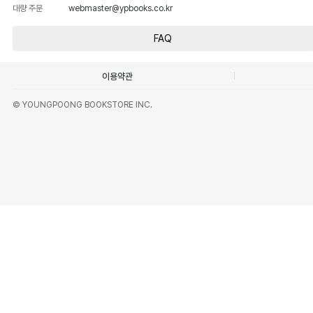
대량 주문
webmaster@ypbooks.co.kr
FAQ
이용약관
© YOUNGPOONG BOOKSTORE INC.