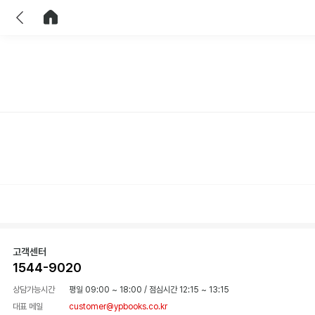
이전
홈으로 이동
고객센터
1544-9020
상담가능시간
평일 09:00 ~ 18:00
/
점심시간 12:15 ~ 13:15
대표 메일
customer@ypbooks.co.kr