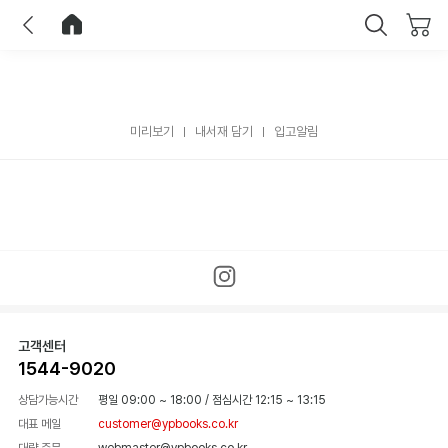
이전
홈으로 이동
닫기
미리보기
내서재 담기
입고알림
고객센터
1544-9020
상담가능시간
평일 09:00 ~ 18:00
/
점심시간 12:15 ~ 13:15
대표 메일
customer@ypbooks.co.kr
대량 주문
webmaster@ypbooks.co.kr