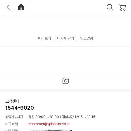
이전
홈으로 이동
닫기
미리보기
내서재 담기
입고알림
고객센터
1544-9020
상담가능시간
평일 09:00 ~ 18:00
/
점심시간 12:15 ~ 13:15
대표 메일
customer@ypbooks.co.kr
대량 주문
webmaster@ypbooks.co.kr