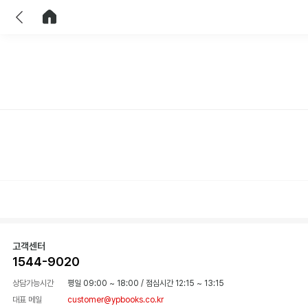
이전
홈으로 이동
고객센터
1544-9020
상담가능시간
평일 09:00 ~ 18:00
/
점심시간 12:15 ~ 13:15
대표 메일
customer@ypbooks.co.kr