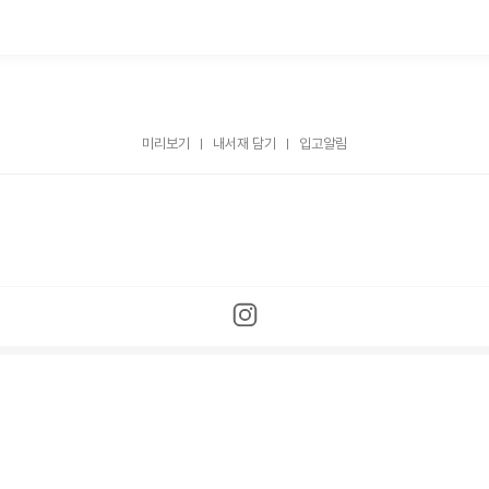
미리보기
내서재 담기
입고알림