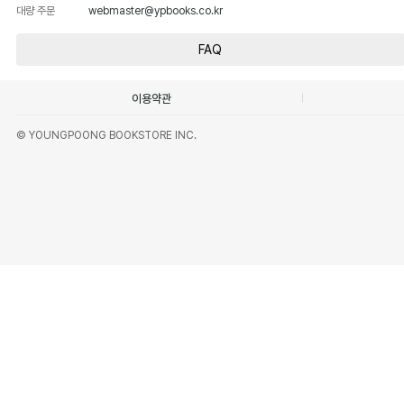
대량 주문
webmaster@ypbooks.co.kr
FAQ
이용약관
© YOUNGPOONG BOOKSTORE INC.