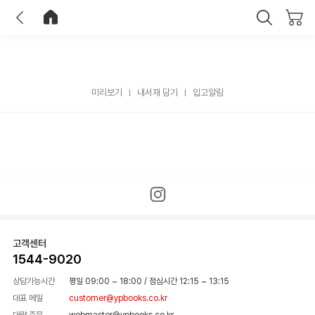
이전
홈으로 이동
닫기
미리보기
내서재 담기
입고알림
고객센터
1544-9020
상담가능시간
평일 09:00 ~ 18:00
/
점심시간 12:15 ~ 13:15
대표 메일
customer@ypbooks.co.kr
대량 주문
webmaster@ypbooks.co.kr