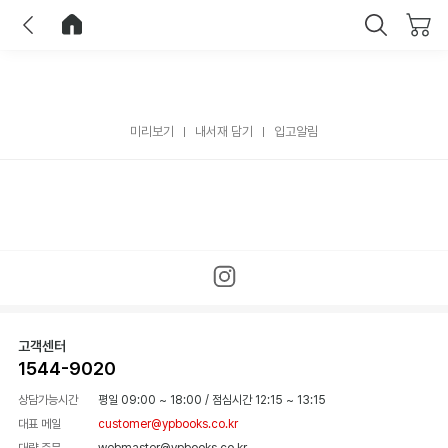
이전
홈으로 이동
닫기
미리보기
내서재 담기
입고알림
고객센터
1544-9020
상담가능시간
평일 09:00 ~ 18:00
/
점심시간 12:15 ~ 13:15
대표 메일
customer@ypbooks.co.kr
대량 주문
webmaster@ypbooks.co.kr