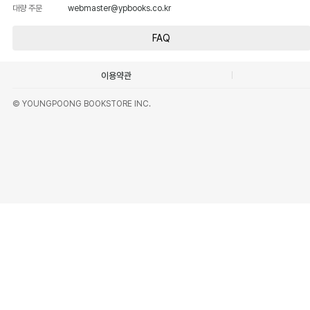
대량 주문
webmaster@ypbooks.co.kr
FAQ
이용약관
© YOUNGPOONG BOOKSTORE INC.