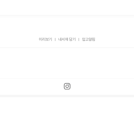
미리보기
내서재 담기
입고알림