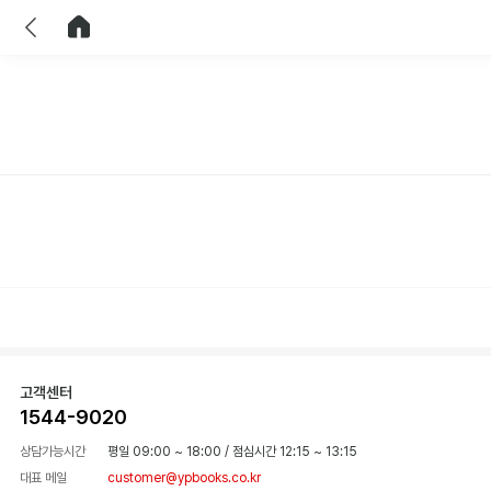
이전
홈으로 이동
고객센터
1544-9020
상담가능시간
평일 09:00 ~ 18:00
/
점심시간 12:15 ~ 13:15
대표 메일
customer@ypbooks.co.kr