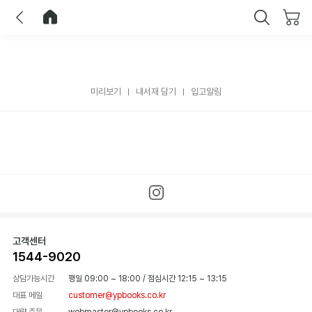
이전
홈으로 이동
닫기
미리보기
내서재 담기
입고알림
고객센터
1544-9020
상담가능시간
평일 09:00 ~ 18:00
/
점심시간 12:15 ~ 13:15
대표 메일
customer@ypbooks.co.kr
대량 주문
webmaster@ypbooks.co.kr