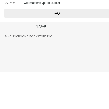
대량 주문
webmaster@ypbooks.co.kr
FAQ
이용약관
© YOUNGPOONG BOOKSTORE INC.