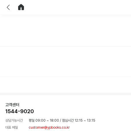
이전
홈으로 이동
고객센터
1544-9020
상담가능시간
평일 09:00 ~ 18:00
/
점심시간 12:15 ~ 13:15
대표 메일
customer@ypbooks.co.kr