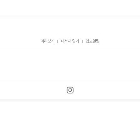
미리보기
내서재 담기
입고알림