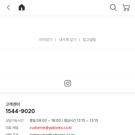
이전
홈으로 이동
닫기
미리보기
내서재 담기
입고알림
고객센터
1544-9020
상담가능시간
평일 09:00 ~ 18:00
/
점심시간 12:15 ~ 13:15
대표 메일
customer@ypbooks.co.kr
대량 주문
webmaster@ypbooks.co.kr