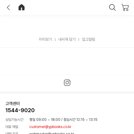
이전
홈으로 이동
닫기
미리보기
내서재 담기
입고알림
고객센터
1544-9020
상담가능시간
평일 09:00 ~ 18:00
/
점심시간 12:15 ~ 13:15
대표 메일
customer@ypbooks.co.kr
대량 주문
webmaster@ypbooks.co.kr