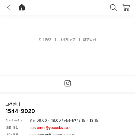
이전
홈으로 이동
닫기
미리보기
내서재 담기
입고알림
고객센터
1544-9020
상담가능시간
평일 09:00 ~ 18:00
/
점심시간 12:15 ~ 13:15
대표 메일
customer@ypbooks.co.kr
대량 주문
webmaster@ypbooks.co.kr