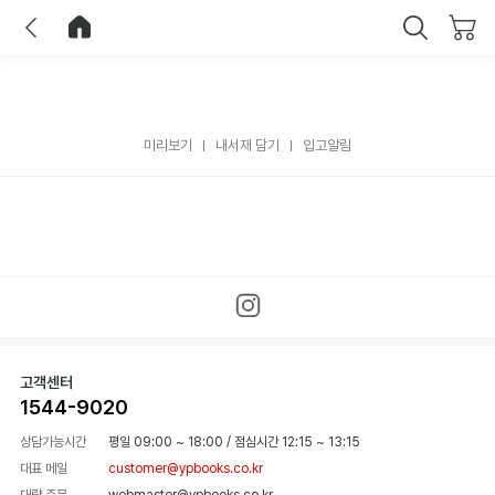
이전
홈으로 이동
닫기
미리보기
내서재 담기
입고알림
고객센터
1544-9020
상담가능시간
평일 09:00 ~ 18:00
/
점심시간 12:15 ~ 13:15
대표 메일
customer@ypbooks.co.kr
대량 주문
webmaster@ypbooks.co.kr