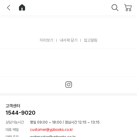
이전
홈으로 이동
닫기
미리보기
내서재 담기
입고알림
고객센터
1544-9020
상담가능시간
평일 09:00 ~ 18:00
/
점심시간 12:15 ~ 13:15
대표 메일
customer@ypbooks.co.kr
대량 주문
webmaster@ypbooks.co.kr