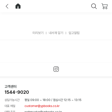
이전
홈으로 이동
닫기
미리보기
내서재 담기
입고알림
고객센터
1544-9020
상담가능시간
평일 09:00 ~ 18:00
/
점심시간 12:15 ~ 13:15
대표 메일
customer@ypbooks.co.kr
대량 주문
webmaster@ypbooks.co.kr