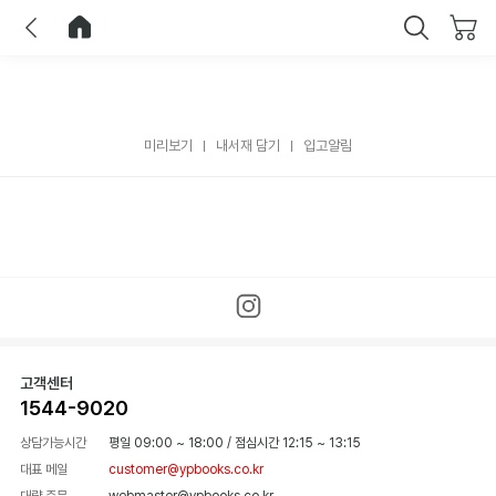
이전
홈으로 이동
닫기
미리보기
내서재 담기
입고알림
고객센터
1544-9020
상담가능시간
평일 09:00 ~ 18:00
/
점심시간 12:15 ~ 13:15
대표 메일
customer@ypbooks.co.kr
대량 주문
webmaster@ypbooks.co.kr