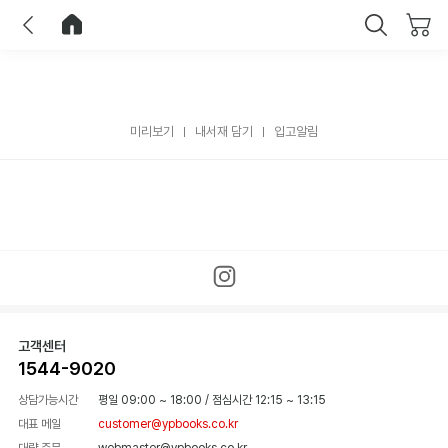
이전
홈으로 이동
닫기
미리보기
내서재 담기
입고알림
고객센터
1544-9020
상담가능시간
평일 09:00 ~ 18:00
/
점심시간 12:15 ~ 13:15
대표 메일
customer@ypbooks.co.kr
대량 주문
webmaster@ypbooks.co.kr