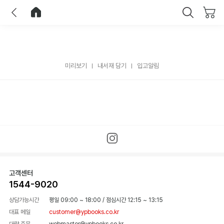
이전
홈으로 이동
닫기
미리보기
내서재 담기
입고알림
고객센터
1544-9020
상담가능시간
평일 09:00 ~ 18:00
/
점심시간 12:15 ~ 13:15
대표 메일
customer@ypbooks.co.kr
대량 주문
webmaster@ypbooks.co.kr