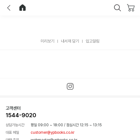
이전
홈으로 이동
닫기
미리보기
내서재 담기
입고알림
고객센터
1544-9020
상담가능시간
평일 09:00 ~ 18:00
/
점심시간 12:15 ~ 13:15
대표 메일
customer@ypbooks.co.kr
대량 주문
webmaster@ypbooks.co.kr