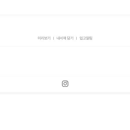
미리보기
내서재 담기
입고알림