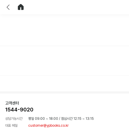
이전
홈으로 이동
고객센터
1544-9020
상담가능시간
평일 09:00 ~ 18:00
/
점심시간 12:15 ~ 13:15
대표 메일
customer@ypbooks.co.kr