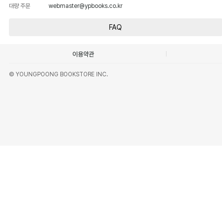
대량 주문
webmaster@ypbooks.co.kr
FAQ
이용약관
© YOUNGPOONG BOOKSTORE INC.