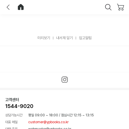
이전
홈으로 이동
닫기
미리보기
내서재 담기
입고알림
고객센터
1544-9020
상담가능시간
평일 09:00 ~ 18:00
/
점심시간 12:15 ~ 13:15
대표 메일
customer@ypbooks.co.kr
대량 주문
webmaster@ypbooks.co.kr