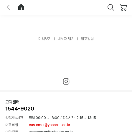
이전
홈으로 이동
닫기
미리보기
내서재 담기
입고알림
고객센터
1544-9020
상담가능시간
평일 09:00 ~ 18:00
/
점심시간 12:15 ~ 13:15
대표 메일
customer@ypbooks.co.kr
대량 주문
webmaster@ypbooks.co.kr