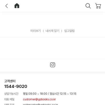
이전
홈으로 이동
닫기
미리보기
내서재 담기
입고알림
고객센터
1544-9020
상담가능시간
평일 09:00 ~ 18:00
/
점심시간 12:15 ~ 13:15
대표 메일
customer@ypbooks.co.kr
대량 주문
webmaster@ypbooks.co.kr