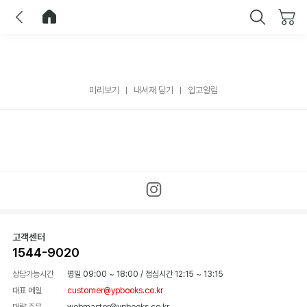
이전
홈으로 이동
닫기
미리보기
내서재 담기
입고알림
고객센터
1544-9020
상담가능시간
평일 09:00 ~ 18:00
/
점심시간 12:15 ~ 13:15
대표 메일
customer@ypbooks.co.kr
대량 주문
webmaster@ypbooks.co.kr