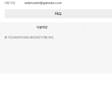
대량 주문
webmaster@ypbooks.co.kr
FAQ
이용약관
© YOUNGPOONG BOOKSTORE INC.