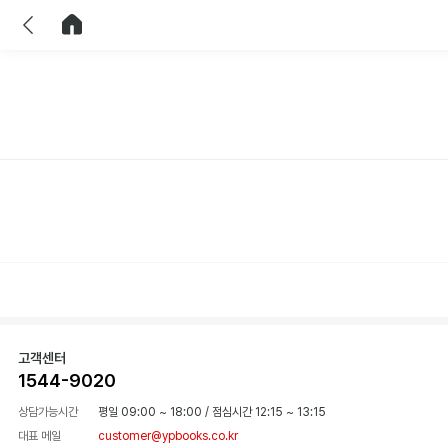
이전
홈으로 이동
고객센터
1544-9020
상담가능시간
평일 09:00 ~ 18:00
/
점심시간 12:15 ~ 13:15
대표 메일
customer@ypbooks.co.kr