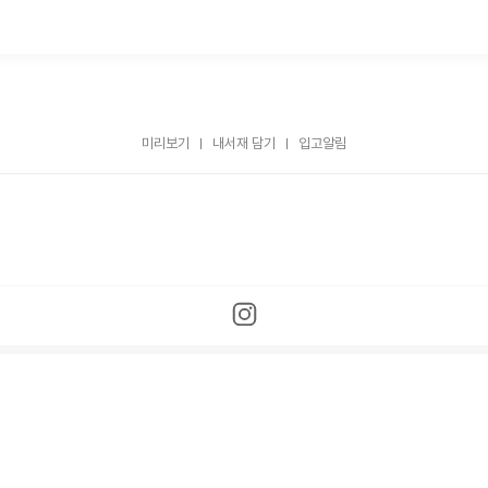
미리보기
내서재 담기
입고알림