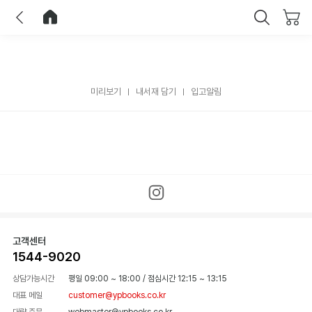
이전
홈으로 이동
닫기
미리보기
내서재 담기
입고알림
고객센터
1544-9020
상담가능시간
평일 09:00 ~ 18:00
/
점심시간 12:15 ~ 13:15
대표 메일
customer@ypbooks.co.kr
대량 주문
webmaster@ypbooks.co.kr