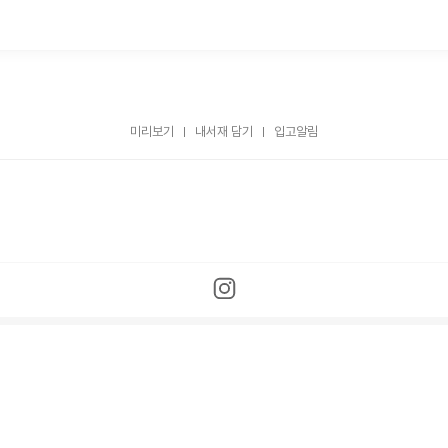
미리보기
내서재 담기
입고알림