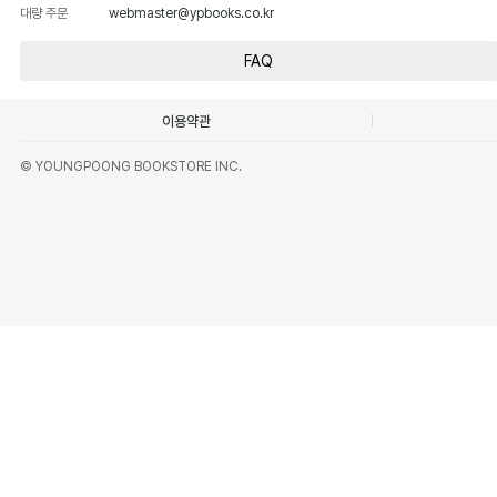
대량 주문
webmaster@ypbooks.co.kr
FAQ
이용약관
© YOUNGPOONG BOOKSTORE INC.