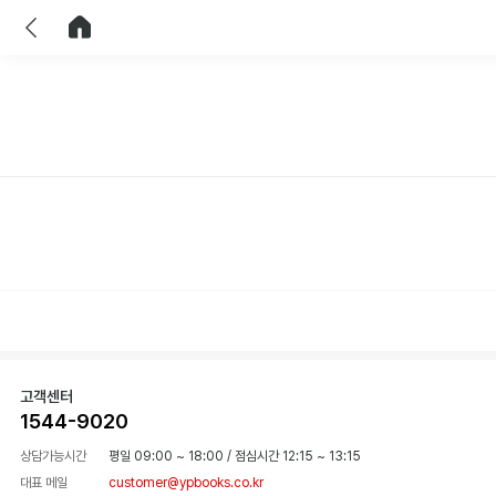
이전
홈으로 이동
고객센터
1544-9020
상담가능시간
평일 09:00 ~ 18:00
/
점심시간 12:15 ~ 13:15
대표 메일
customer@ypbooks.co.kr