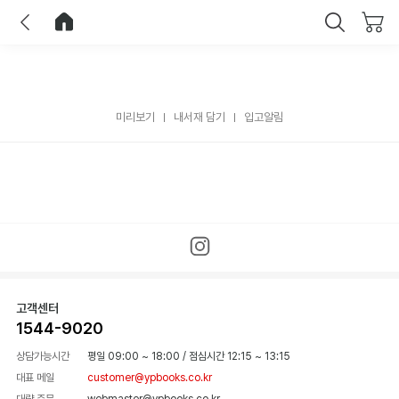
이전
홈으로 이동
닫기
미리보기
내서재 담기
입고알림
고객센터
1544-9020
상담가능시간
평일 09:00 ~ 18:00
/
점심시간 12:15 ~ 13:15
대표 메일
customer@ypbooks.co.kr
대량 주문
webmaster@ypbooks.co.kr